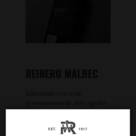
REINERO MALBEC
Elaborado con uvas
provenientes de Alto Agrelo
sobre 1.030 msnm, con suelos
profundos, franco arenosos,
cantos rodados y poca