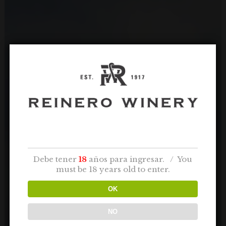
AGE VERIFICATION
Debe tener
18
años para ingresar. / You
must be 18 years old to enter.
OK
NO